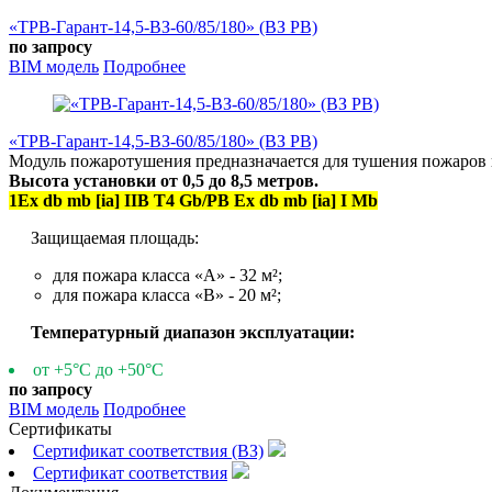
«ТРВ-Гарант-14,5-ВЗ-60/85/180» (ВЗ РВ)
по запросу
BIM модель
Подробнее
«ТРВ-Гарант-14,5-ВЗ-60/85/180» (ВЗ РВ)
Модуль пожаротушения предназначается для тушения пожаров 
Высота установки от 0,5 до 8,5 метров.
1Ex db mb [ia] IIB T4 Gb/РВ Ex db mb [ia] I Mb
Защищаемая площадь:
для пожара класса «А» - 32 м²;
для пожара класса «В» - 20 м²;
Температурный диапазон эксплуатации:
от +5°С до +50°С
по запросу
BIM модель
Подробнее
Сертификаты
Сертификат соответствия (ВЗ)
Сертификат соответствия