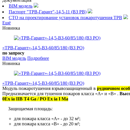
Документация
BIM модель
Паспорт "ТРВ-Гарант"-14,5-11 (ВЗ РВ)
СТО на проектирование установок пожаротушения ТРВ
Ещё
Новинка
«ТРВ-Гарант»-14,5-ВЗ-60/85/180 (ВЗ РО)
по запросу
BIM модель
Подробнее
Новинка
«ТРВ-Гарант»-14,5-ВЗ-60/85/180 (ВЗ РО)
Модуль пожаротушения взрывозащищенный в
рудничном осо
Предназначается для тушения пожаров класса «А» и «В» .
Высо
0Ex ia IIB T4 Ga / РО Ex ia I Ma
Защищаемая площадь:
для пожара класса «А» - до 32 м²;
для пожара класса «В» - до 20 м²;