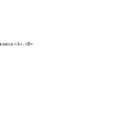
класса «А», «В»