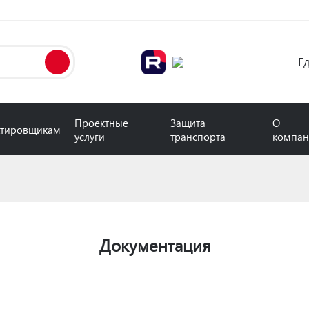
Г
Проектные
Защита
О
тировщикам
услуги
транспорта
компа
Документация