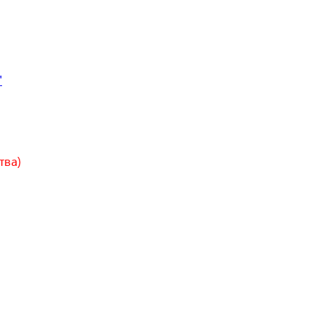
"
тва)