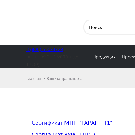
8 (800) 555-8729
пн-пт:
9:30 - 18:00(пт до
Продукция
Проек
17:00)
Главная
Защита транспорта
Сертификат МПП "ГАРАНТ-Т1"
Сертификат УУРС-ЦП(Т)