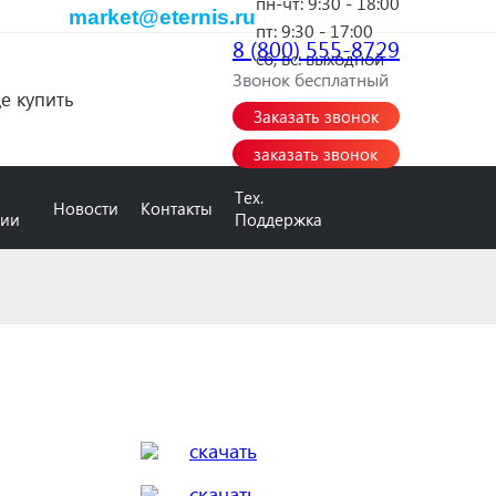
пн-чт:
9:30 - 18:00
market@eternis.ru
пт:
9:30 - 17:00
8 (800) 555-8729
сб, вс:
выходной
Звонок бесплатный
де купить
Заказать звонок
заказать звонок
Тех.
Новости
Контакты
нии
Поддержка
скачать
скачать