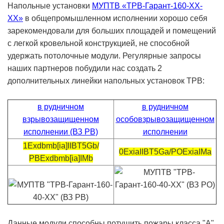
Напольные установки
МУПТВ «ТРВ-Гарант-160-ХХ-
ХХ»
в общепромышленном исполнении хорошо себя
зарекомендовали для больших площадей и помещений
с легкой кровельной конструкцией, не способной
удержать потолочные модули. Регулярные запросы
наших партнеров побудили нас создать 2
дополнительных линейки напольных установок ТРВ:
в рудничном
в рудничном
взрывозащищенном
особовзрывозащищенном
исполнении (ВЗ РВ)
исполнении
1Exdbmb[ia]IIBT5Gb/
0ExiaIIBT5Ga/РОExiaIMa
РВExdbmb[ia]IMb
Данные модули способны потушить пожары класса "А"