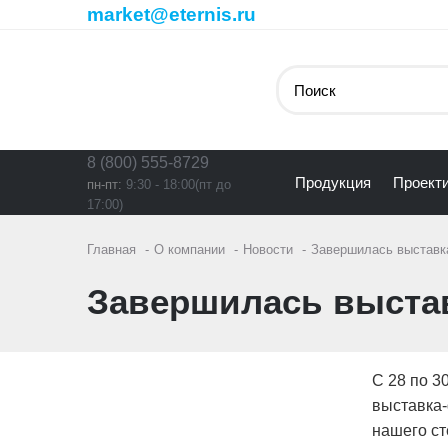
market@eternis.ru
8 (800) 555-8729
Продукция
Проект
пн-пт:
9:30 - 18:00(пт до
17:00)
Главная
О компании
Новости
Завершилась выставк
Завершилась выстав
С 28 по 3
выставка-
нашего ст