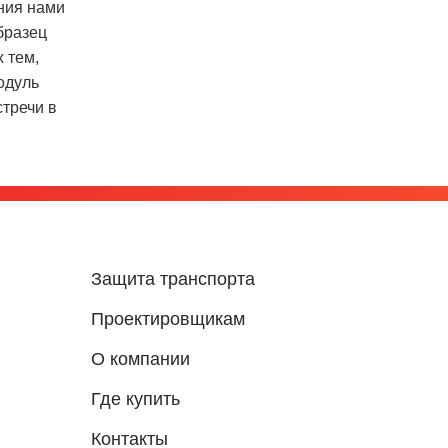
ния нами
бразец
 тем,
одуль
тречи в
Защита транспорта
Проектировщикам
О компании
Где купить
Контакты