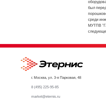
оборудова
был пере
порошково
среди инж
МУТПВ "Га
следующе
г. Москва, ул. 3-я Парковая, 48
8 (495) 225-95-85
market@eternis.ru