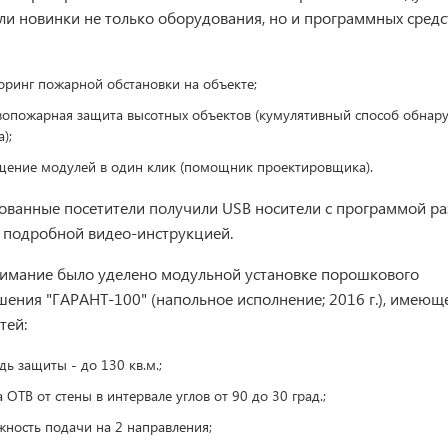
ли новинки не только оборудования, но и программных средст
оринг пожарной обстановки на объекте;
вопожарная защита высотных объектов (кумулятивный способ обнар
);
щение модулей в один клик (помощник проектировщика).
ованные посетители получили USB носители с программой р
 подробной видео-инструкцией.
имание было уделено модульной установке порошкового
ения "ГАРАНТ-100" (напольное исполнение; 2016 г.), имеющ
тей:
ь защиты - до 130 кв.м.;
 ОТВ от стены в интервале углов от 90 до 30 град.;
ность подачи на 2 направления;