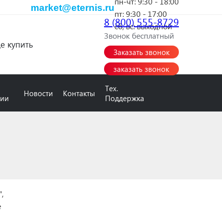
пн-чт:
9:30 - 18:00
market@eternis.ru
пт:
9:30 - 17:00
8 (800) 555-8729
сб, вс:
выходной
Звонок бесплатный
де купить
Заказать звонок
заказать звонок
Тех.
Новости
Контакты
нии
Поддержка
,
е