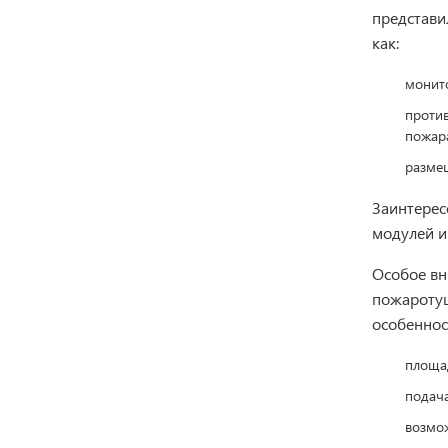
представи
как:
монит
проти
пожара
разме
Заинтерес
модулей и
Особое вн
пожаротуш
особеннос
площад
подача
возмож