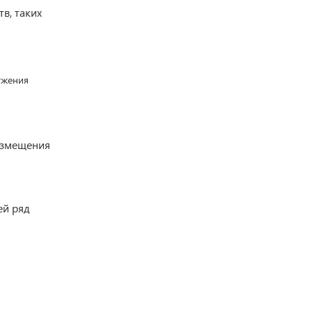
в, таких
ужения
азмещения
ей ряд