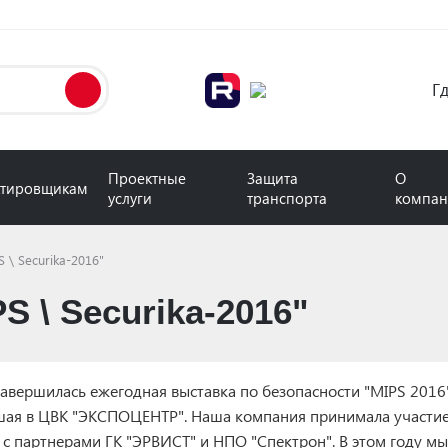
Г
Проектные
Защита
О
тировщикам
услуги
транспорта
компа
 \ Securika-2016"
S \ Securika-2016"
завершилась ежегодная выставка по безопасности "MIPS 2016"
ая в ЦВК "ЭКСПОЦЕНТР". Наша компания принимала участи
 с партнерами ГК "ЭРВИСТ" и НПО "Спектрон". В этом году мы