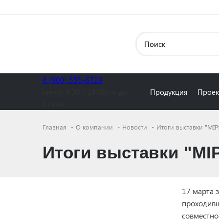
8 (800) 555-8729
пн-пт:
9:30 - 18:00(пт до
Продукция
Проек
17:00)
Главная
О компании
Новости
Итоги выставки "MIPS
Итоги выставки "MIP
17 марта 
проходивш
совместно