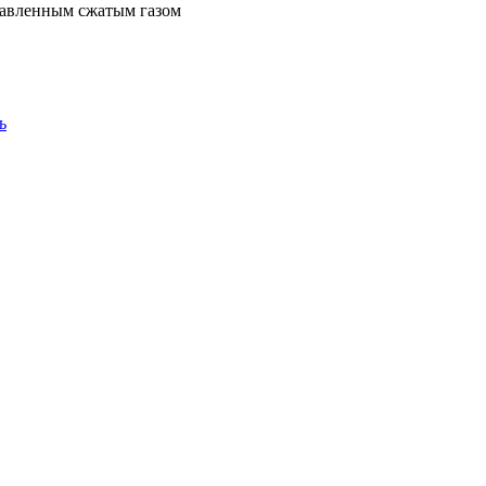
правленным сжатым газом
ь