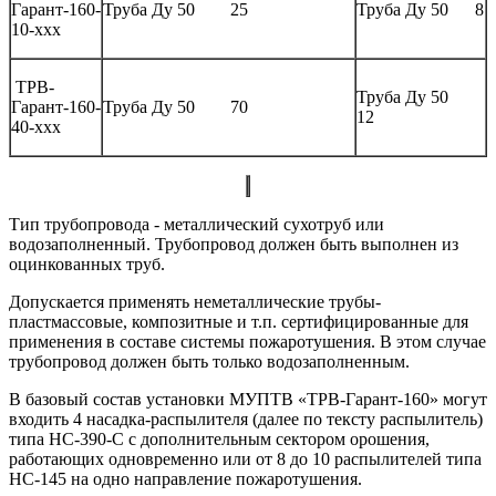
Гарант-160-
Труба Ду 50 25
Труба Ду 50 8
10-ххх
ТРВ-
Труба Ду 50
Гарант-160-
Труба Ду 50 70
12
40-ххх
Тип трубопровода - металлический сухотруб или
водозаполненный. Трубопровод должен быть выполнен из
оцинкованных труб.
Допускается применять неметаллические трубы-
пластмассовые, композитные и т.п. сертифицированные для
применения в составе системы пожаротушения. В этом случае
трубопровод должен быть только водозаполненным.
В базовый состав установки МУПТВ «ТРВ-Гарант-160» могут
входить 4 насадка-распылителя (далее по тексту распылитель)
типа НС-390-С с дополнительным сектором орошения,
работающих одновременно или от 8 до 10 распылителей типа
НС-145 на одно направление пожаротушения.