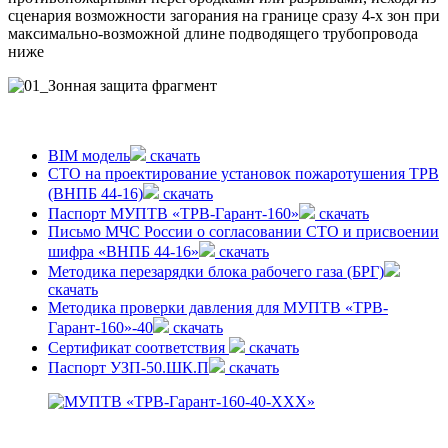
сценария возможности загорания на границе сразу 4-х зон при
максимально-возможной длине подводящего трубопровода
ниже
BIM модель
скачать
СТО на проектирование установок пожаротушения ТРВ
(ВНПБ 44-16)
скачать
Паспорт МУПТВ «ТРВ-Гарант-160»
скачать
Письмо МЧС России о согласовании СТО и присвоении
шифра «ВНПБ 44-16»
скачать
Методика перезарядки блока рабочего газа (БРГ)
скачать
Методика проверки давления для МУПТВ «ТРВ-
Гарант-160»-40
скачать
Сертификат соответствия
скачать
Паспорт УЗП-50.ШК.П
скачать