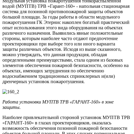
Модульная установка пожаротушения тонкораспыленной
водой (МУПТВ) ТРВ «Гарант-160» - напольная стационарная
система для позонной противопожарной защиты объектов
большой площади. За годы работы в области модульного
пожаротушения ГК Этернис накоплен богатый практический
опыт использования этого вида оборудования на объектах
различного назначения. Выявились явные положительные
стороны, которым наиболее часто отдают предпочтение
проектировщики при выборе того или иного варианта
защиты различных объектов. Исходя из выше сказанного,
можно утверждать, что данная продукция, обладая
определенными преимуществами, стала одним из базовых
элементов обеспечения пожарной безопасности, особенно на
объектах, имеющих затруднения по обеспечению
водоснабжением традиционных спринклерных и(или)
дренчерных установок пожаротушения.
Работа установки МУПТВ ТРВ «ГАРАНТ-160» в зоне
защиты.
Наиболее привлекательной стороной установок МУПТВ ТРВ
«ГАРАНТ-160» в глазах проектировщиков, оказалась
возможность обеспечения позонной пожарной безоспаности
объектов большой площади. В этих случаях потенциальная