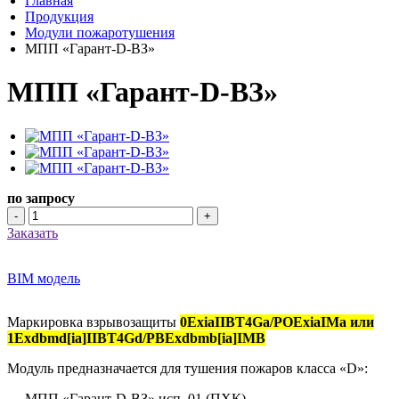
Главная
Продукция
Модули пожаротушения
МПП «Гарант-D-ВЗ»
МПП «Гарант-D-ВЗ»
по запросу
-
+
Заказать
BIM модель
Маркировка взрывозащиты
0ExiaIIBT4Ga/POExiaIMa или
1Exdbmd[ia]IIBT4Gd/PBExdbmb[ia]IMB
Модуль предназначается для тушения пожаров класса «D»:
МПП «Гарант-D-ВЗ» исп. 01 (ПХК)