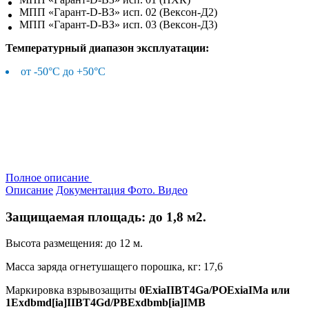
МПП «Гарант-D-ВЗ» исп. 02 (Вексон-Д2)
МПП «Гарант-D-ВЗ» исп. 03 (Вексон-Д3)
Температурный диапазон эксплуатации:
от -50°С до +50°С
Полное описание
Описание
Документация
Фото. Видео
Защищаемая площадь: до 1,8 м2.
Высота размещения: до 12 м.
Масса заряда огнетушащего порошка, кг: 17,6
Маркировка взрывозащиты
0ExiaIIBT4Ga/POExiaIMa или
1Exdbmd[ia]IIBT4Gd/PBExdbmb[ia]IMB