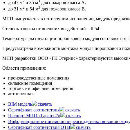
2
3
до 47 м
и 85 м
для пожаров класса А;
2
3
до 31 м
и 54 м
для пожаров класса В.
МПП выпускается в потолочном исполнении, модуль предназнач
Степень защиты от внешних воздействий – IP54.
Температура эксплуатации порошкового модуля составляет от -5
Предусмотрена возможность монтажа модуля порошкового пож
МПП разработки ООО «ГК Этернис» характеризуются высоким к
Области применения:
производственные помещения
складские помещения
торговые и офисные помещения
автостоянки.
BIM модель
скачать
Сертификат соответствия
скачать
Паспорт МПП «Гарант-7»
скачать
Информационное письмо по переосвидетельствованию мод
Сертификат соответствия ОТВ
скачать