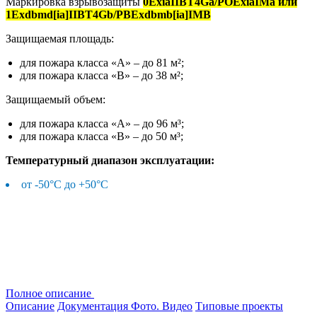
Маркировка взрывозащиты
0ExiaIIBT4Ga/POExiaIMa или
1Exdbmd[ia]IIBT4Gb/PBExdbmb[ia]IMB
Защищаемая площадь:
для пожара класса «А» – до 81 м²;
для пожара класса «В» – до 38 м²;
Защищаемый объем:
для пожара класса «А» – до 96 м³;
для пожара класса «В» – до 50 м³;
Температурный диапазон эксплуатации:
от -50°С до +50°С
Полное описание
Описание
Документация
Фото. Видео
Типовые проекты