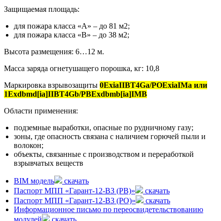
Защищаемая площадь:
для пожара класса «А» – до 81 м2;
для пожара класса «В» – до 38 м2;
Высота размещения: 6…12 м.
Масса заряда огнетушащего порошка, кг: 10,8
Маркировка взрывозащиты
0ExiaIIBT4Ga/POExiaIMa или
1Exdbmd[ia]IIBT4Gb/PBExdbmb[ia]IMB
Области применения:
подземные выработки, опасные по рудничному газу;
зоны, где опасность связана с наличием горючей пыли и
волокон;
объекты, связанные с производством и переработкой
взрывчатых веществ
BIM модель
скачать
Паспорт МПП «Гарант-12-ВЗ (РВ)»
скачать
Паспорт МПП «Гарант-12-ВЗ (РО)»
скачать
Информационное письмо по переосвидетельствованию
модулей
скачать